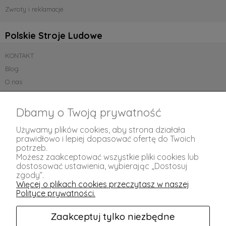
Zwroty i reklamacje
Polskie Stroje Ludowe
KONTAKT
Blog
O nas
✂️ Szyjemy stroje na zamówienie – zobacz pełną ofertę na stroje.pl.
Dbamy o Twoją prywatność
Regulaminy
Używamy plików cookies, aby strona działała
prawidłowo i lepiej dopasować ofertę do Twoich
Regulaminy
potrzeb.
Polityka prywatności
Możesz zaakceptować wszystkie pliki cookies lub
dostosować ustawienia, wybierając „Dostosuj
zgody”.
Moje Konto
Więcej o plikach cookies przeczytasz w naszej
Polityce prywatności.
Twoje zamówienia
Ustawienia konta
Zaakceptuj tylko niezbędne