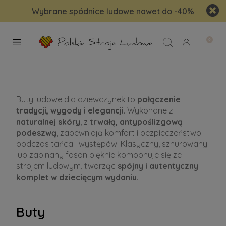
Wybrane spódnice ludowe nawet do -40%
Buty ludowe dla dziewczynek to
połączenie
tradycji, wygody i elegancji
. Wykonane z
naturalnej skóry
, z
trwałą, antypoślizgową
podeszwą
, zapewniają komfort i bezpieczeństwo
podczas tańca i występów. Klasyczny, sznurowany
lub zapinany fason pięknie komponuje się ze
strojem ludowym, tworząc
spójny i autentyczny
komplet w dziecięcym wydaniu
.
Buty