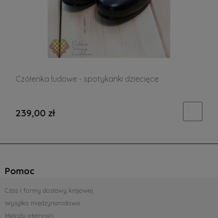
Czółenka ludowe - spotykanki dziecięce
239,00 zł
Pomoc
Czas i formy dostawy krajowej
Wysyłka międzynarodowa
Metody płatności