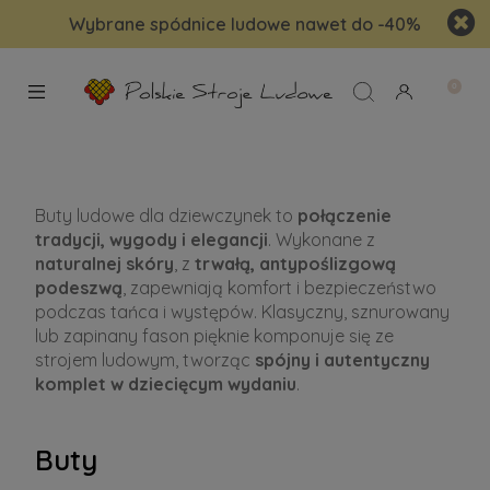
Wybrane spódnice ludowe nawet do -40%
Buty ludowe dla dziewczynek to
połączenie
tradycji, wygody i elegancji
. Wykonane z
naturalnej skóry
, z
trwałą, antypoślizgową
podeszwą
, zapewniają komfort i bezpieczeństwo
podczas tańca i występów. Klasyczny, sznurowany
lub zapinany fason pięknie komponuje się ze
strojem ludowym, tworząc
spójny i autentyczny
komplet w dziecięcym wydaniu
.
Buty