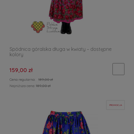
Spódnica góralska długa w kwiaty – dostępne
kolory
159,00 zł
Cena regularna:
189,00 zł
Najniższa cena:
189,00 zł
PROMOCJA