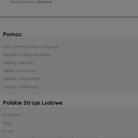
Najniższa cena:
138,60 zł
Pomoc
Czas i formy dostawy krajowej
Wysyłka międzynarodowa
Metody płatności
Tabele rozmiarów
Pytania i odpowiedzi
Zwroty i reklamacje
Polskie Stroje Ludowe
KONTAKT
Blog
O nas