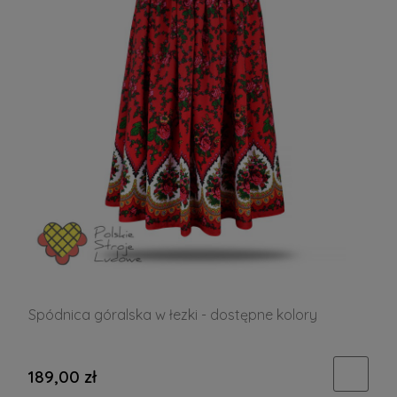
Spódnica góralska w łezki - dostępne kolory
189,00 zł