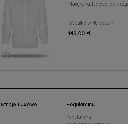
Klasyczna, ludowa, do wszys
Wysyłka w:
48 godzin
149,00 zł
e Stroje Ludowe
Regulaminy
T
Regulaminy
Polityka prywatności