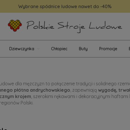
Wybrane spódnice ludowe nawet do -40%
Dziewczynka
Chłopiec
Buty
Promocje
ludowe dla mężczyzn to połączenie tradycji i solidnego rzemi
anego płótna andrychowskiego
, zapewniają
wygodę, trwał
ycznym krojem
, szerokimi rękawami i dekoracyjnymi haftami 
regionów Polski.