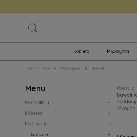
Kobieta
Mężczyzna
»
»
Strona główna
Mężczyzna
Koszule
Menu
Koszule 
bawełni
się
klas
Bestsellery
różnych 
Kobieta
Mężczyzna
Koszule