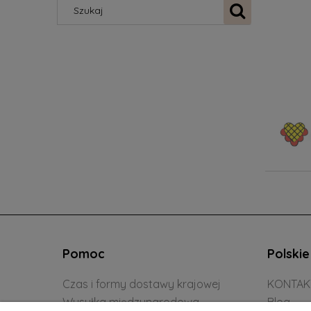
Pomoc
Polski
Czas i formy dostawy krajowej
KONTAK
Wysyłka międzynarodowa
Blog