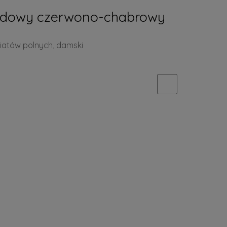
ędowy czerwono-chabrowy
iatów polnych, damski