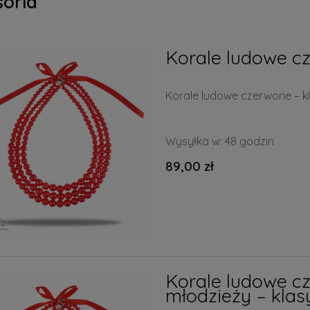
soria
Korale ludowe c
Korale ludowe czerwone – k
Wysyłka w:
48 godzin
89,00 zł
Korale ludowe cz
młodzieży – kla