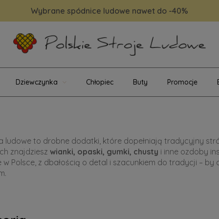
Wybrane spódnice ludowe nawet do -40%
Dziewczynka
Chłopiec
Buty
Promocje
a ludowe to drobne dodatki, które dopełniają tradycyjny stró
ch znajdziesz
wianki, opaski, gumki, chusty
i inne ozdoby in
 w Polsce, z dbałością o detal i szacunkiem do tradycji – b
m.