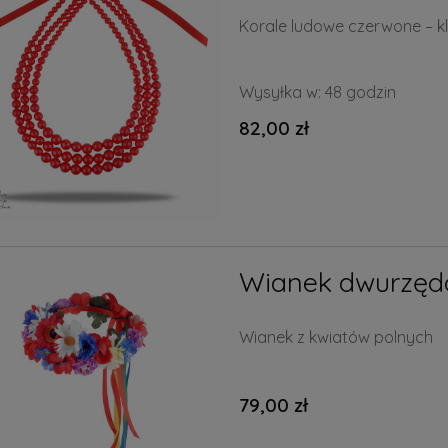
Korale ludowe czerwone – k
Wysyłka w:
48 godzin
82,00 zł
Wianek dwurzęd
Wianek z kwiatów polnych
79,00 zł