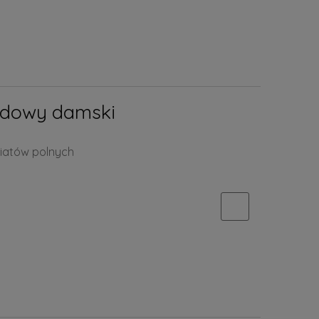
ędowy damski
iatów polnych