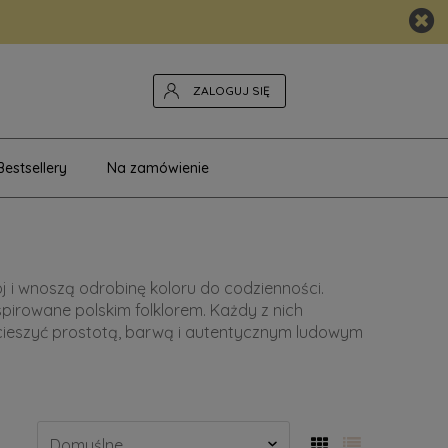
ZALOGUJ SIĘ
Bestsellery
Na zamówienie
j i wnoszą odrobinę koloru do codzienności.
spirowane polskim folklorem. Każdy z nich
y cieszyć prostotą, barwą i autentycznym ludowym