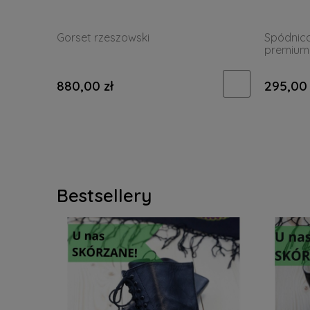
Gorset rzeszowski
Spódnic
premium
880,00 zł
295,00 
Bestsellery