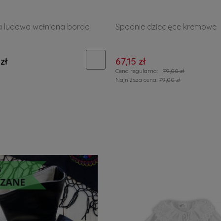
a ludowa wełniana bordo
Spodnie dziecięce kremowe
zł
67,15 zł
Cena regularna:
79,00 zł
Najniższa cena:
79,00 zł