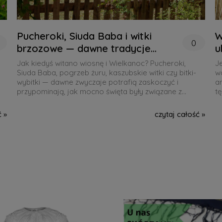
Pucheroki, Siuda Baba i witki
W
0
brzozowe — dawne tradycje
u
wielkanocne
Jak kiedyś witano wiosnę i Wielkanoc? Pucheroki,
J
Siuda Baba, pogrzeb żuru, kaszubskie witki czy bitki-
wa
wybitki — dawne zwyczaje potrafią zaskoczyć i
a
przypominają, jak mocno święta były związane z
tę
naturą i rytmem życia.
dz
Może w tym roku warto wrócić do choć jednej z nich?
ć »
czytaj całość »